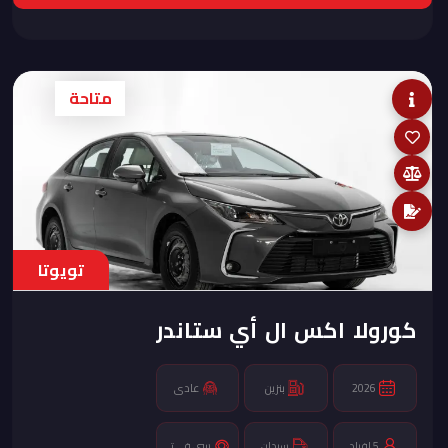
متاحة
تويوتا
كورولا اكس ال أي ستاندر
2026
بنزين
عادى
5 افراد
سيدان
سي في تي