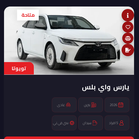
متاحة
تويوتا
يارس واي بلس
2026
بنزين
عادى
5 افراد
سيدان
سي في تي