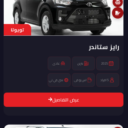
تويوتا
رايز ستاندر
2025
بنزين
عادى
5 افراد
اس يو فى
سي في تي
عرض التفاصيل