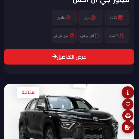
2025
بنزين
عادى
7 افراد
اس يو فى
سي في تي
عرض التفاصيل
متاحة