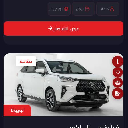
5 افراد
سيدان
سي في تي
عرض التفاصيل
متاحة
تويوتا
فيلوز جي ال اكس