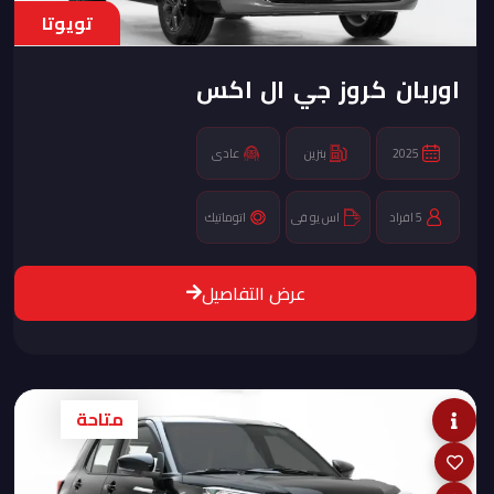
تويوتا
اوربان كروز جي ال اكس
2025
بنزين
عادى
5 افراد
اس يو فى
اتوماتيك
عرض التفاصيل
متاحة