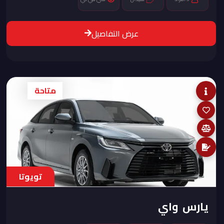
عرض التفاصيل
متاحة
تويوتا
يارس واي