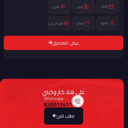
2026
بنزين
عادى
5 افراد
سيدان
سي في تي
عرض التفاصيل
على هلا كار ودّيني
Whatsapp
920013471
اطلب الان