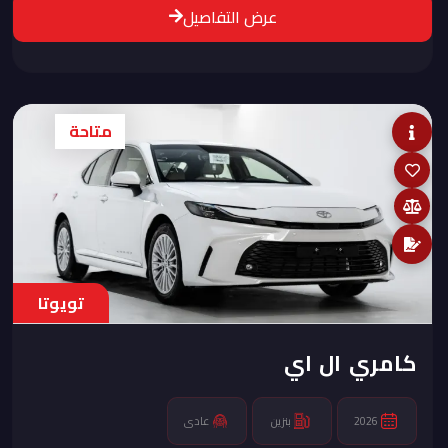
عرض التفاصيل
متاحة
تويوتا
كامري ال اي
2026
بنزين
عادى