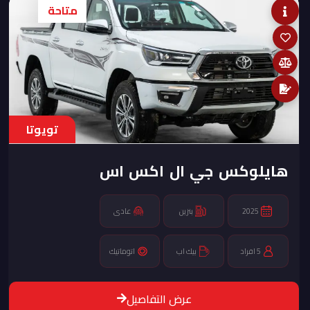
متاحة
تويوتا
هايلوكس جي ال اكس اس
2025
بنزين
عادى
5 افراد
بيك اب
اتوماتيك
عرض التفاصيل