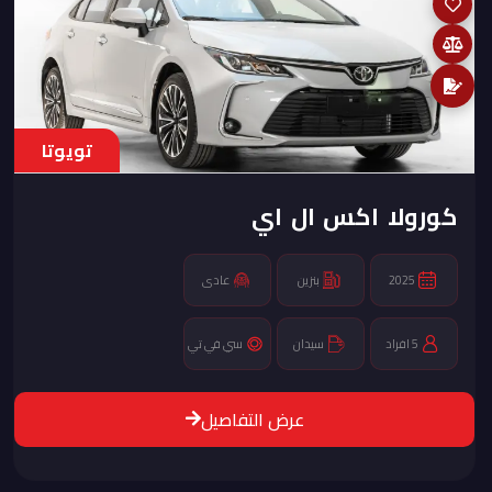
En
hala-cars@gmail.com
تويوتا
920013471
كورولا اكس ال اي
2025
بنزين
عادى
5 افراد
سيدان
سي في تي
عرض التفاصيل