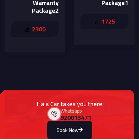
Warranty
Package1
Package2
1725
2300
Hala Car takes you there
Whatsapp
920013471
Book Now