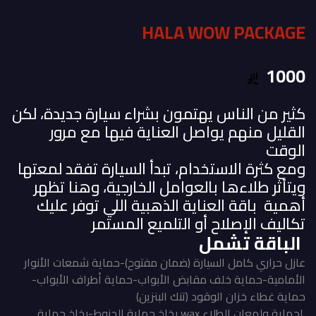
HALA WOW PACKAGE
1000
كثير من الناس يهتمون بشراء سيارة جديدة، لكن
القليل منهم يواصل العناية فيها مع مرور
الوقت
ومع كثرة الاستخدام، تبدأ السيارة تفقد لمعتها
ويتأثر طلاءها بالعوامل الخارجية، وهنا تظهر
أهمية باقة العناية الذهبية اللي توفر عليك
تكاليف الإصلاح أو التلميع المستمر
الباقة تشمل
عازل حراري كامل السيارة (ضمان مفتوح)-حماية شمعات الأنوار
الأمامية-حماية خلف مقابض الأبواب-حماية أطراف الأبواب-
حماية غطاء خزان الوقود (تنك البنزين)
لحماية ولمعان الطلاء wax بخاخ حماية الجنوط-بخاخ حماية